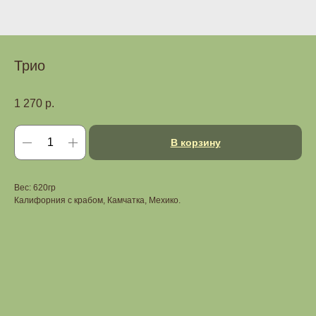
Трио
1 270
р.
В корзину
Вес: 620гр
Калифорния с крабом, Камчатка, Мехико.