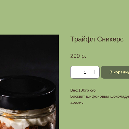
Трайфл Сникерс
290
р.
В корзин
Вес:130гр с/б
Бисквит шифоновый шоколадны
арахис.